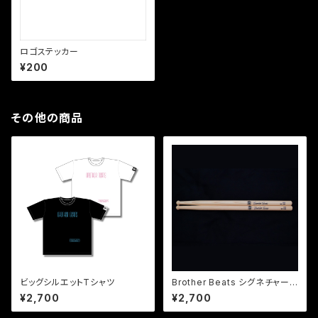
ロゴステッカー
¥200
その他の商品
ビッグシルエットTシャツ
Brother Beats シグネチャース
ティック
¥2,700
¥2,700