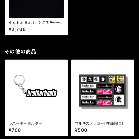
Brother Beats シグネチャース
ティック
¥2,700
その他の商品
ラバーキーホルダー
マルチステッカー【在庫限り】
¥700
¥500